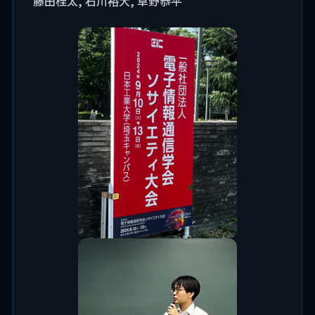
藤田桂太, 石川裕大, 草野恭平