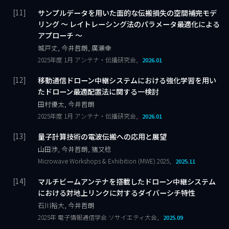
サンプルデータを用いた面的な伝搬損失の空間補完モデ
リング ～ レイトレーシング法のパラメータ最適化による
アプローチ ～
城戸丈, 今井哲朗, 廣瀬幸
2025年度 1月 アンテナ・伝播研究会,
2026.01
移動通信ドローン中継システムにおける強化学習を用い
たドローン最適配置法に関する一検討
田村優太, 今井哲朗
2025年度 1月 アンテナ・伝播研究会,
2026.01
量子計算技術の電波伝搬への応用と展望
山田渉, 今井哲朗, 猪又稔
Microwave Workshops & Exhibition (MWE) 2025,
2025.11
マルチビームアンテナを搭載したドローン中継システム
における対地上リンクに対するダイバーシチ特性
石川裕大, 今井哲朗
2025年 電子情報通信学会 ソサイエティ大会,
2025.09