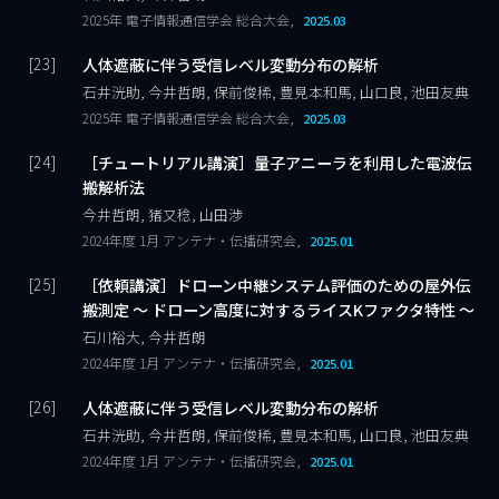
2025年 電子情報通信学会 総合大会,
2025.03
人体遮蔽に伴う受信レベル変動分布の解析
石井洸助, 今井哲朗, 保前俊稀, 豊見本和馬, 山口良, 池田友典
2025年 電子情報通信学会 総合大会,
2025.03
［チュートリアル講演］量子アニーラを利用した電波伝
搬解析法
今井哲朗, 猪又稔, 山田渉
2024年度 1月 アンテナ・伝播研究会,
2025.01
［依頼講演］ドローン中継システム評価のための屋外伝
搬測定 ～ ドローン高度に対するライスKファクタ特性 ～
石川裕大, 今井哲朗
2024年度 1月 アンテナ・伝播研究会,
2025.01
人体遮蔽に伴う受信レベル変動分布の解析
石井洸助, 今井哲朗, 保前俊稀, 豊見本和馬, 山口良, 池田友典
2024年度 1月 アンテナ・伝播研究会,
2025.01