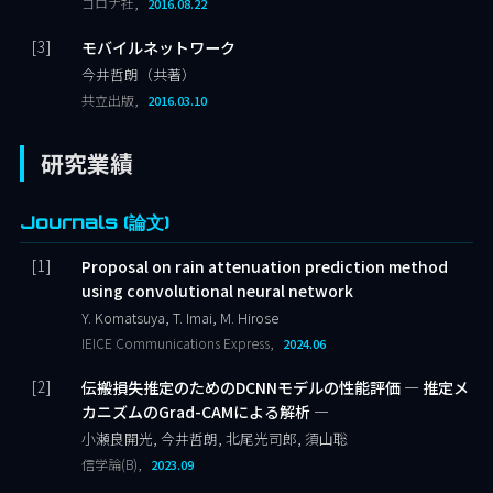
コロナ社,
2016.08.22
モバイルネットワーク
今井哲朗（共著）
共立出版,
2016.03.10
研究業績
Journals (論文)
Proposal on rain attenuation prediction method
using convolutional neural network
Y. Komatsuya, T. Imai, M. Hirose
IEICE Communications Express,
2024.06
伝搬損失推定のためのDCNNモデルの性能評価 ― 推定メ
カニズムのGrad-CAMによる解析 ―
小瀬良開光, 今井哲朗, 北尾光司郎, 須山聡
信学論(B),
2023.09