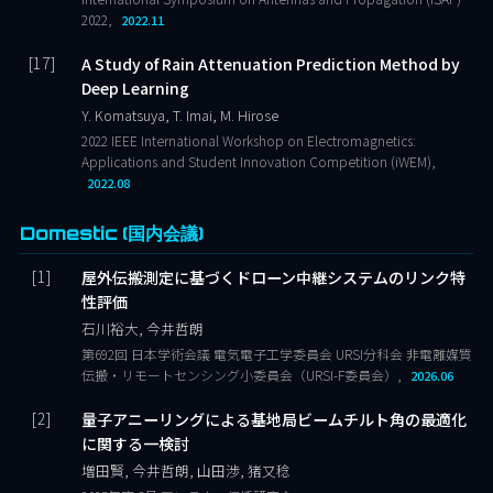
2022,
2022.11
A Study of Rain Attenuation Prediction Method by
Deep Learning
Y. Komatsuya, T. Imai, M. Hirose
2022 IEEE International Workshop on Electromagnetics:
Applications and Student Innovation Competition (iWEM),
2022.08
Domestic (国内会議)
屋外伝搬測定に基づくドローン中継システムのリンク特
性評価
石川裕大, 今井哲朗
第692回 日本学術会議 電気電子工学委員会 URSI分科会 非電離媒質
伝搬・リモートセンシング小委員会（URSI-F委員会）,
2026.06
量子アニーリングによる基地局ビームチルト角の最適化
に関する一検討
増田賢, 今井哲朗, 山田渉, 猪又稔