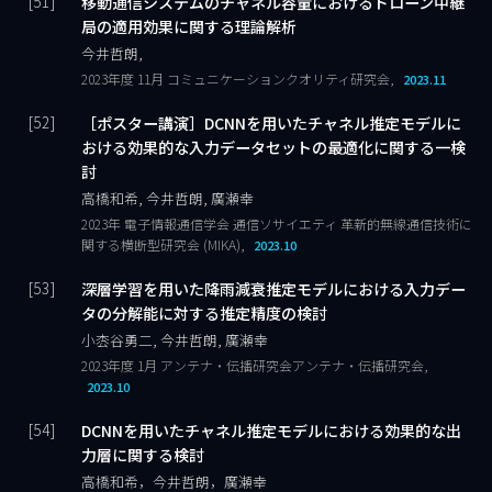
移動通信システムのチャネル容量におけるドローン中継
局の適用効果に関する理論解析
今井哲朗,
2023年度 11月 コミュニケーションクオリティ研究会,
2023.11
［ポスター講演］DCNNを用いたチャネル推定モデルに
おける効果的な入力データセットの最適化に関する一検
討
高橋和希, 今井哲朗, 廣瀬幸
2023年 電子情報通信学会 通信ソサイエティ 革新的無線通信技術に
関する横断型研究会 (MIKA),
2023.10
深層学習を用いた降雨減衰推定モデルにおける入力デー
タの分解能に対する推定精度の検討
小枩谷勇二, 今井哲朗, 廣瀬幸
2023年度 1月 アンテナ・伝播研究会アンテナ・伝播研究会,
2023.10
DCNNを用いたチャネル推定モデルにおける効果的な出
力層に関する検討
高橋和希，今井哲朗，廣瀬幸