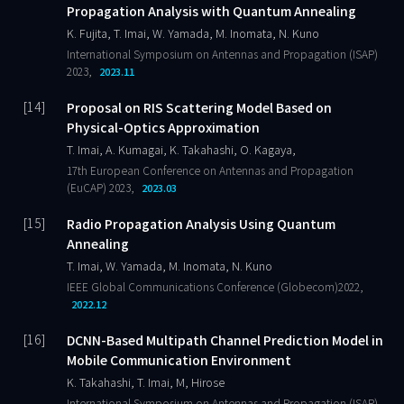
Propagation Analysis with Quantum Annealing
K. Fujita, T. Imai, W. Yamada, M. Inomata, N. Kuno
International Symposium on Antennas and Propagation (ISAP)
2023,
2023.11
Proposal on RIS Scattering Model Based on
Physical-Optics Approximation
T. Imai, A. Kumagai, K. Takahashi, O. Kagaya,
17th European Conference on Antennas and Propagation
(EuCAP) 2023,
2023.03
Radio Propagation Analysis Using Quantum
Annealing
T. Imai, W. Yamada, M. Inomata, N. Kuno
IEEE Global Communications Conference (Globecom)2022,
2022.12
DCNN-Based Multipath Channel Prediction Model in
Mobile Communication Environment
K. Takahashi, T. Imai, M, Hirose
International Symposium on Antennas and Propagation (ISAP)