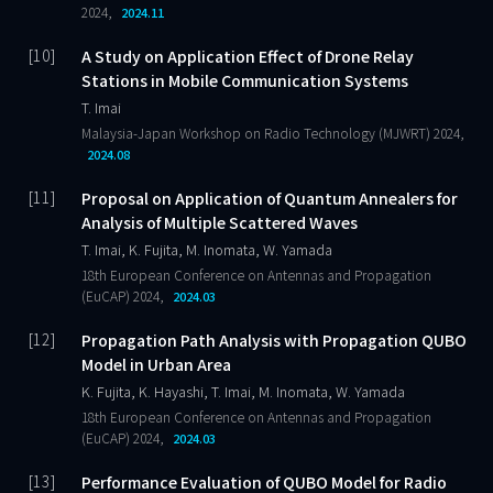
2024,
2024.11
A Study on Application Effect of Drone Relay
Stations in Mobile Communication Systems
T. Imai
Malaysia-Japan Workshop on Radio Technology (MJWRT) 2024,
2024.08
Proposal on Application of Quantum Annealers for
Analysis of Multiple Scattered Waves
T. Imai, K. Fujita, M. Inomata, W. Yamada
18th European Conference on Antennas and Propagation
(EuCAP) 2024,
2024.03
Propagation Path Analysis with Propagation QUBO
Model in Urban Area
K. Fujita, K. Hayashi, T. Imai, M. Inomata, W. Yamada
18th European Conference on Antennas and Propagation
(EuCAP) 2024,
2024.03
Performance Evaluation of QUBO Model for Radio