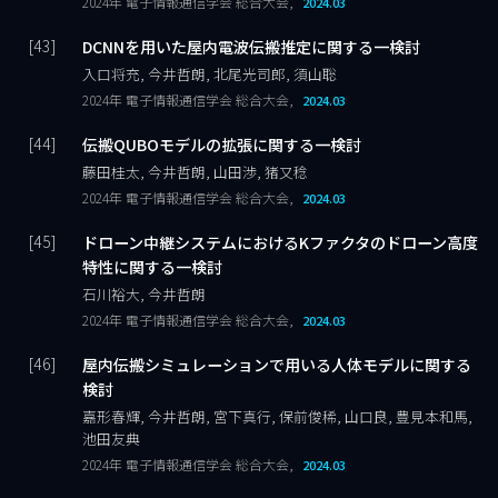
2024年 電子情報通信学会 総合大会,
2024.03
DCNNを用いた屋内電波伝搬推定に関する一検討
入口将充, 今井哲朗, 北尾光司郎, 須山聡
2024年 電子情報通信学会 総合大会,
2024.03
伝搬QUBOモデルの拡張に関する一検討
藤田桂太, 今井哲朗, 山田渉, 猪又稔
2024年 電子情報通信学会 総合大会,
2024.03
ドローン中継システムにおけるKファクタのドローン高度
特性に関する一検討
石川裕大, 今井哲朗
2024年 電子情報通信学会 総合大会,
2024.03
屋内伝搬シミュレーションで用いる人体モデルに関する
検討
嘉形春輝, 今井哲朗, 宮下真行, 保前俊稀, 山口良, 豊見本和馬,
池田友典
2024年 電子情報通信学会 総合大会,
2024.03