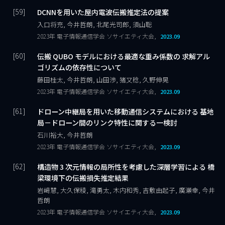
DCNNを用いた屋内電波伝搬推定法の提案
入口将充, 今井哲朗, 北尾光司郎, 須山聡
2023年 電子情報通信学会 ソサイエティ大会,
2023.09
伝搬 QUBO モデルにおける最適な重み係数の 求解アル
ゴリズムの依存性について
藤田桂太, 今井哲朗, 山田渉, 猪又稔, 久野伸晃
2023年 電子情報通信学会 ソサイエティ大会,
2023.09
ドローン中継局を用いた移動通信システムにおける 基地
局－ドローン間のリンク特性に関する一検討
石川裕大, 今井哲朗
2023年 電子情報通信学会 ソサイエティ大会,
2023.09
構造物 3 次元情報の局所性を考慮した深層学習による 橋
梁環境下の伝搬損失推定結果
岩﨑慧, 大久保稜, 滝勇太, 木内和秀, 吉敷由起子, 廣瀬幸, 今井
哲朗
2023年 電子情報通信学会 ソサイエティ大会,
2023.09