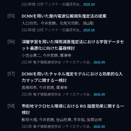
2023年度 10月 アンテナ・伝播研究会,
2023.10
DCNNを用いた屋内電波伝搬損失推定法の提案
入口将充，今井哲朗，北尾光司郎，須山聡
2023年度 10月 アンテナ・伝播研究会,
2023.10
深層学習を用いた降雨減衰推定法における学習データセ
ット最適化に向けた基礎検討
小枩谷勇二, 今井哲朗, 廣瀬幸
2023年 電子情報通信学会 ソサイエティ大会,
2023.09
DCNNを用いたチャネル推定モデルにおける効果的な入
力マップに関する一検討
高橋和希, 今井哲朗, 廣瀬幸
2023年 電子情報通信学会 ソサイエティ大会,
2023.09
市街地マクロセル環境における RIS 設置効果に関する一
検討
飯塚大翔, 今井哲朗, 佐山稔貴, 宇井裕, 加賀谷修
2023年 電子情報通信学会 ソサイエティ大会,
2023.09