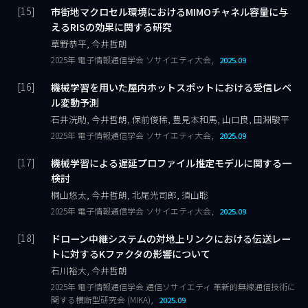
市街地マクロセル環境におけるMIMOチャネル容量に与
えるRISの効果に関する研究
草野恭平, 今井哲朗
2025年 電子情報通信学会 ソサイエティ大会,
2025.09
機械学習を用いた屋内ホットスポットにおける受信レベ
ル変動予測
石井洸助, 今井哲朗, 保前俊稀, 豊見本和馬, 山口良, 田淵駿平
2025年 電子情報通信学会 ソサイエティ大会,
2025.09
機械学習による遅延プロファイル推定モデルに関する一
検討
桐山悠太, 今井哲朗, 北尾光司郎, 須山聡
2025年 電子情報通信学会 ソサイエティ大会,
2025.09
ドローン中継システムの対地上リンクにおける伝送レー
トに対するKファクタの影響について
石川裕大, 今井哲朗
2025年 電子情報通信学会 通信ソサイエティ 革新的無線通信技術に
関する横断型研究会 (MIKA),
2025.09