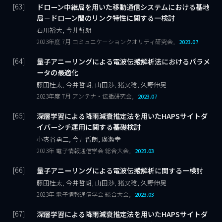
ドローン中継局を用いた移動通信システムにおける基地
局－ドローン間のリンク特性に関する一検討
石川裕大, 今井哲朗
2023年度 7月 コミュニケーションクオリティ研究会,
2023.07
量子アニーリングによる電波伝搬解析法におけるパラメ
ータの最適化
藤田桂太, 今井哲朗, 山田渉, 猪又稔, 久野伸晃
2023年度 7月 アンテナ・伝播研究会,
2023.07
深層学習による降雨減衰推定法を用いたHAPSサイトダ
イバーシチ運用に関する基礎検討
小枩谷勇二, 今井哲朗, 廣瀬幸
2023年 電子情報通信学会 総合大会,
2023.03
量子アニーリングによる電波伝搬解析に関する一検討
藤田桂太, 今井哲朗, 山田渉, 猪又稔, 久野伸晃
2023年 電子情報通信学会 総合大会,
2023.03
深層学習による降雨減衰推定法を用いたHAPSサイトダ