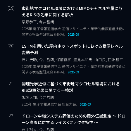
市街地マクロセル環境におけるMIMOチャネル容量に与
えるRISの効果に関する解析
草野恭平, 今井哲朗
2025年 電子情報通信学会 通信ソサイエティ 革新的無線通信技術に
関する横断型研究会 (MIKA),
2025.09
LSTMを用いた屋内ホットスポットにおける受信レベル
変動予測
石井洸助, 今井哲朗, 保前俊稀, 豊見本和馬, 山口良, 田淵駿平
2025年 電子情報通信学会 通信ソサイエティ 革新的無線通信技術に
関する横断型研究会 (MIKA),
2025.09
物理光学近似に基づく市街地マクロセル環境における
RIS設置効果に関する一検討
飯塚大翔, 今井哲朗
2025年 電子情報通信学会 総合大会,
2025.03
ドローン中継システム評価のための屋外伝搬測定 ～ ドロ
ーン高度に対するライスKファクタ特性 ～
石川裕大, 今井哲朗