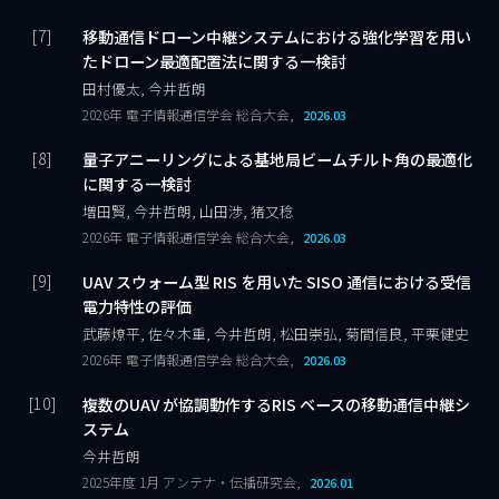
移動通信ドローン中継システムにおける強化学習を用い
たドローン最適配置法に関する一検討
田村優太, 今井哲朗
2026年 電子情報通信学会 総合大会,
2026.03
量子アニーリングによる基地局ビームチルト角の最適化
に関する一検討
増田賢, 今井哲朗, 山田渉, 猪又稔
2026年 電子情報通信学会 総合大会,
2026.03
UAV スウォーム型 RIS を用いた SISO 通信における受信
電力特性の評価
武藤燎平, 佐々木重, 今井哲朗, 松田崇弘, 菊間信良, 平栗健史
2026年 電子情報通信学会 総合大会,
2026.03
複数のUAV が協調動作するRIS ベースの移動通信中継シ
ステム
今井哲朗
2025年度 1月 アンテナ・伝播研究会,
2026.01