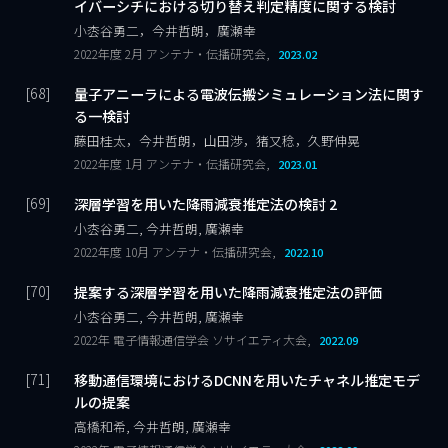
イバーシチにおける切り替え判定精度に関する検討
小枩谷勇二，今井哲朗，廣瀬幸
2022年度 2月 アンテナ・伝播研究会,
2023.02
量子アニーラによる電波伝搬シミュレーション法に関す
る一検討
藤田桂太，今井哲朗，山田渉，猪又稔，久野伸晃
2022年度 1月 アンテナ・伝播研究会,
2023.01
深層学習を用いた降雨減衰推定法の検討 2
小枩谷勇二, 今井哲朗, 廣瀬幸
2022年度 10月 アンテナ・伝播研究会,
2022.10
提案する深層学習を用いた降雨減衰推定法の評価
小枩谷勇二, 今井哲朗, 廣瀬幸
2022年 電子情報通信学会 ソサイエティ大会,
2022.09
移動通信環境におけるDCNNを用いたチャネル推定モデ
ルの提案
高橋和希, 今井哲朗, 廣瀬幸