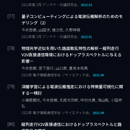
2021年度 2月 アンテナ・伝播研究会,
2022.02
量子コンピューティングによる電波伝搬解析のためのモ
デリング（2）
今井哲朗, 山田渉, 猪又稔, 久野伸晃
2021年度 2月 アンテナ・伝播研究会,
2022.01
物理光学近似を用いた路面散乱特性の解析－縦列走行
V2V直接通信環境におけるドップラスペクトルに与える
影響－
今井哲朗, 宮下真行, 山口良, 豊見本和馬
2021年 電子情報通信学会 ソサイエティ大会,
2021.09
深層学習による電波伝搬推定における特徴量可視化に関
する一検討
小瀬良開光, 今井哲朗, 北尾光司郎, 中村光貴, 須山聡, 小田恭
弘
2021年 電子情報通信学会 ソサイエティ大会,
2021.09
縦列走行V2V直接通信におけるドップラスペクトルと路