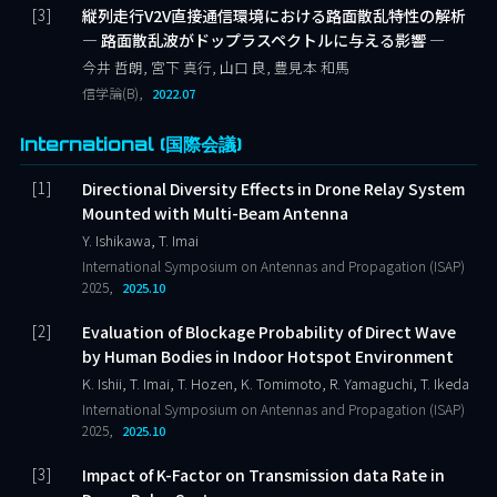
縦列走行V2V直接通信環境における路面散乱特性の解析
― 路面散乱波がドップラスペクトルに与える影響 ―
今井 哲朗, 宮下 真行, 山口 良, 豊見本 和馬
信学論(B),
2022.07
International (国際会議)
Directional Diversity Effects in Drone Relay System
Mounted with Multi-Beam Antenna
Y. Ishikawa, T. Imai
International Symposium on Antennas and Propagation (ISAP)
2025,
2025.10
Evaluation of Blockage Probability of Direct Wave
by Human Bodies in Indoor Hotspot Environment
K. Ishii, T. Imai, T. Hozen, K. Tomimoto, R. Yamaguchi, T. Ikeda
International Symposium on Antennas and Propagation (ISAP)
2025,
2025.10
Impact of K-Factor on Transmission data Rate in