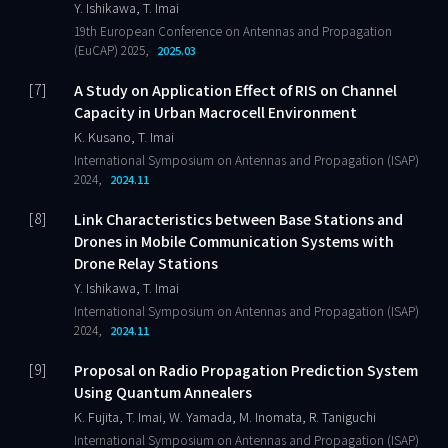
Y. Ishikawa, T. Imai
19th European Conference on Antennas and Propagation
(EuCAP) 2025,
2025.03
A Study on Application Effect of RIS on Channel
Capacity in Urban Macrocell Environment
K. Kusano, T. Imai
International Symposium on Antennas and Propagation (ISAP)
2024,
2024.11
Link Characteristics between Base Stations and
Drones in Mobile Communication Systems with
Drone Relay Stations
Y. Ishikawa, T. Imai
International Symposium on Antennas and Propagation (ISAP)
2024,
2024.11
Proposal on Radio Propagation Prediction System
Using Quantum Annealers
K. Fujita, T. Imai, W. Yamada, M. Inomata, R. Taniguchi
International Symposium on Antennas and Propagation (ISAP)