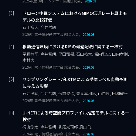
2025年度 3月 アンテナ・伝播研究会,
2026.03
ドローン中継システムにおけるMIMO伝送レート算出モ
デルの比較評価
石川裕大, 今井哲朗
2026年 電子情報通信学会 総合大会,
2026.03
移動通信環境におけるRISの最適配法に関する一検討
草野恭平, 今井哲朗, 早田和樹, 石山祐太, 堀内雅史, 山内孝則,
木村大
2026年 電子情報通信学会 総合大会,
2026.03
サンプリングレートがLSTMによる受信レベル変動予測
に与える影響
石井洸助, 今井哲朗, 保前俊稀, 豊見本和馬, 山口良, 田淵駿平
2026年 電子情報通信学会 総合大会,
2026.03
U-NETによる時空間プロファイル推定モデルに関する一
検討
桐山悠太, 今井哲朗, 北尾光司郎 須山 聡
2026年 電子情報通信学会 総合大会,
2026.03