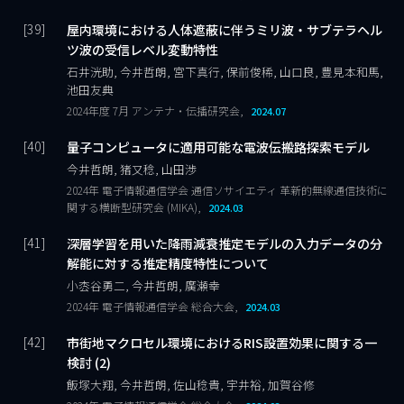
屋内環境における人体遮蔽に伴うミリ波・サブテラヘル
ツ波の受信レベル変動特性
石井洸助, 今井哲朗, 宮下真行, 保前俊稀, 山口良, 豊見本和馬,
池田友典
2024年度 7月 アンテナ・伝播研究会,
2024.07
量子コンピュータに適用可能な電波伝搬路探索モデル
今井哲朗, 猪又稔, 山田渉
2024年 電子情報通信学会 通信ソサイエティ 革新的無線通信技術に
関する横断型研究会 (MIKA),
2024.03
深層学習を用いた降雨減衰推定モデルの入力データの分
解能に対する推定精度特性について
小枩谷勇二, 今井哲朗, 廣瀬幸
2024年 電子情報通信学会 総合大会,
2024.03
市街地マクロセル環境におけるRIS設置効果に関する一
検討 (2)
飯塚大翔, 今井哲朗, 佐山稔貴, 宇井裕, 加賀谷修