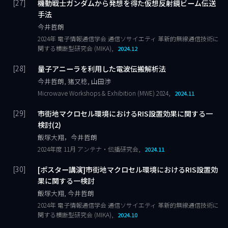
機動戦士ガンダムから発想を得た仮想反射鏡ビーム伝送
手法
今井哲朗
2024年 電子情報通信学会 通信ソサイエティ 革新的無線通信技術に
関する横断型研究会 (MIKA),
2024.12
量子アニーラを利用した電波伝搬解析法
今井哲朗, 猪又稔, 山田渉
Microwave Workshops & Exhibition (MWE) 2024,
2024.11
市街地マクロセル環境におけるRIS設置効果に関する一
検討(2)
飯塚大翔，今井哲朗
2024年度 11月 アンテナ・伝播研究会,
2024.11
[ポスター講演]市街地マクロセル環境におけるRIS設置効
果に関する一検討
飯塚大翔, 今井哲朗
2024年 電子情報通信学会 通信ソサイエティ 革新的無線通信技術に
関する横断型研究会 (MIKA),
2024.10