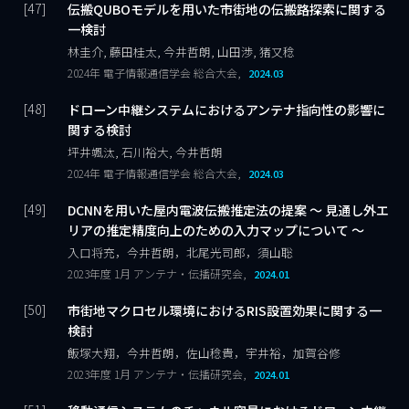
伝搬QUBOモデルを用いた市街地の伝搬路探索に関する
一検討
林圭介, 藤田桂太, 今井哲朗, 山田渉, 猪又稔
2024年 電子情報通信学会 総合大会,
2024.03
ドローン中継システムにおけるアンテナ指向性の影響に
関する検討
坪井颯汰, 石川裕大, 今井哲朗
2024年 電子情報通信学会 総合大会,
2024.03
DCNNを用いた屋内電波伝搬推定法の提案 ～ 見通し外エ
リアの推定精度向上のための入力マップについて ～
入口将充，今井哲朗，北尾光司郎，須山聡
2023年度 1月 アンテナ・伝播研究会,
2024.01
市街地マクロセル環境におけるRIS設置効果に関する一
検討
飯塚大翔，今井哲朗，佐山稔貴，宇井裕，加賀谷修
2023年度 1月 アンテナ・伝播研究会,
2024.01