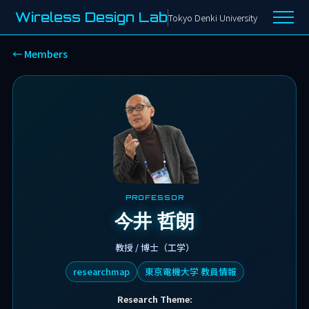
Wireless Design Lab
Tokyo Denki University
今井 哲朗 | メンバー紹介 |
← Members
PROFESSOR
今井 哲朗
教授 / 博士（工学）
researchmap
東京電機大学 教員情報
Research Theme: